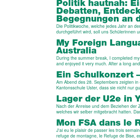
Politik hautnah: E
Debatten, Entdec
Begegnungen an d
Die Politikwoche, welche jedes Jahr an de
durchgeführt wird, soll uns Schülerinnen
My Foreign Langua
Australia
During the summer break, I completed my 
and enjoyed it very much. After a long and 
Ein Schulkonzert 
Am Abend des 28. Septembers zeigten in d
Kantonsschule Uster, dass sie nicht nur g
Lager der U2e in 
Nach der Anreise und dem Beziehen der Z
welches wir selber mitgebracht hatten. D
Mon FSA dans le 
J'ai eu le plaisir de passer les trois se
refuge de montagne, le Refuge de Bise, 