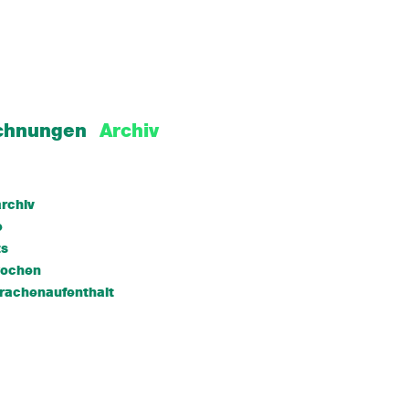
chnungen
Archiv
rchiv
e
ts
wochen
rachenaufenthalt