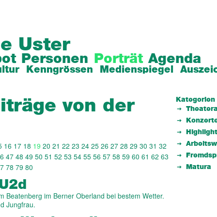
e Uster
ot
Personen
Porträt
Agenda
ltur
Kenngrössen
Medienspiegel
Auszei
Kategorien
iträge von der
Theatera
Konzert
Highligh
Arbeits
5
16
17
18
19
20
21
22
23
24
25
26
27
28
29
30
31
32
6
47
48
49
50
51
52
53
54
55
56
57
58
59
60
61
62
63
Fremdsp
7
78
79
80
Matura
 U2d
em Beatenberg im Berner Oberland bei bestem Wetter.
nd Jungfrau.