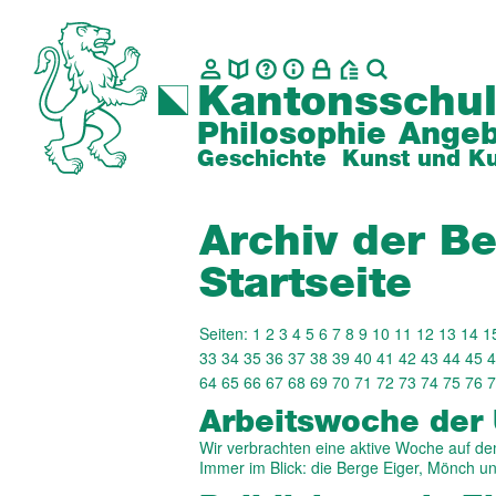
Kantonsschul
Philosophie
Angeb
Geschichte
Kunst und Ku
Archiv der Be
Startseite
Seiten:
1
2
3
4
5
6
7
8
9
10
11
12
13
14
1
33
34
35
36
37
38
39
40
41
42
43
44
45
4
64
65
66
67
68
69
70
71
72
73
74
75
76
7
Arbeitswoche der
Wir verbrachten eine aktive Woche auf d
Immer im Blick: die Berge Eiger, Mönch u