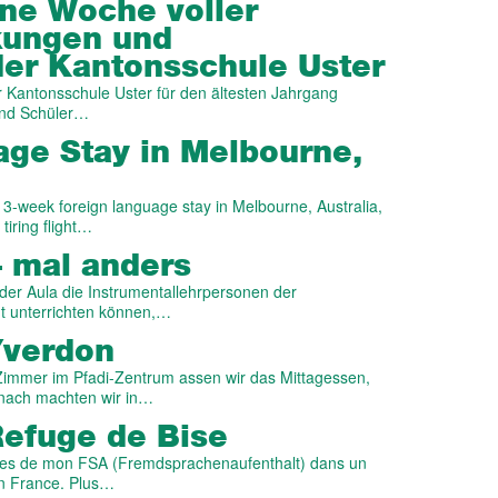
ine Woche voller
kungen und
er Kantonsschule Uster
r Kantonsschule Uster für den ältesten Jahrgang
 und Schüler…
ge Stay in Melbourne,
3-week foreign language stay in Melbourne, Australia,
tiring flight…
– mal anders
er Aula die Instrumentallehrpersonen der
ut unterrichten können,…
Yverdon
immer im Pfadi-Zentrum assen wir das Mittagessen,
anach machten wir in…
Refuge de Bise
maines de mon FSA (Fremdsprachenaufenthalt) dans un
en France. Plus…