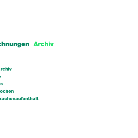
chnungen
Archiv
rchiv
e
ts
wochen
rachenaufenthalt