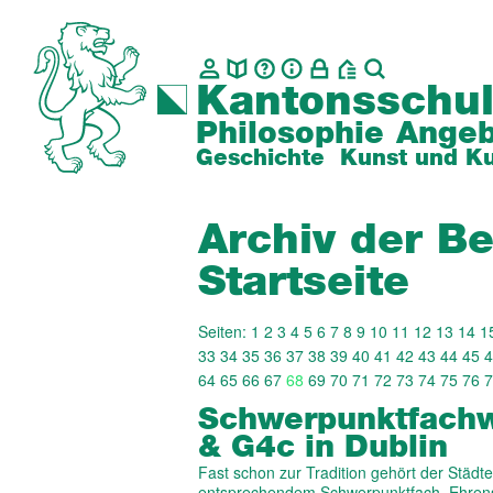
Kantonsschul
Philosophie
Angeb
Geschichte
Kunst und Ku
Archiv der Be
Startseite
Seiten:
1
2
3
4
5
6
7
8
9
10
11
12
13
14
1
33
34
35
36
37
38
39
40
41
42
43
44
45
4
64
65
66
67
68
69
70
71
72
73
74
75
76
7
Schwer­punkt­fach
& G4c in Dublin
Fast schon zur Tradition gehört der Städtet
entsprechendem Schwerpunktfach. Ehrens