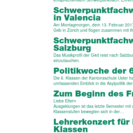
Schwer­punkt­fach
in Valencia
Am Montagmorgen, dem 13. Februar 2017, 
G4b in Zürich und flogen zusammen mit 
Schwer­punkt­fach
Salzburg
Das Musikprofil der G4d reist nach Salzbu
einzutauchen.
Politik­woche der 
Die 6. Klassen der Kantonsschule Uster h
umfassenden Einblick in die Asylpolitik d
Zum Beginn des Fr
Liebe Eltern
Ausgeklungen ist das letzte Semester mit 
Klassenstufen bewegten sich in der…
Lehrer­konzert für
Klassen