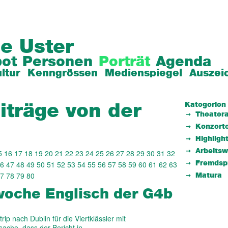
e Uster
ot
Personen
Porträt
Agenda
ltur
Kenngrössen
Medienspiegel
Auszei
Kategorien
iträge von der
Theatera
Konzert
Highligh
Arbeits
5
16
17
18
19
20
21
22
23
24
25
26
27
28
29
30
31
32
6
47
48
49
50
51
52
53
54
55
56
57
58
59
60
61
62
63
Fremdsp
7
78
79
80
Matura
­woche Englisch der G4b
rip nach Dublin für die Viertklässler mit
ache, dass der Bericht in…