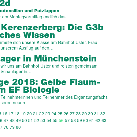
U2d
hutensilien und Putzlappen
ir am Montagvormittag endlich das…
 Kerenzerberg: Die G3b
isches Wissen
elte sich unsere Klasse am Bahnhof Uster. Frau
uf unserem Ausflug auf den…
lager in Münchenstein
 wir uns am Bahnhof Uster und reisten gemeinsam
s Schaulager in…
age 2018: Gelbe Flaum­
m EF Bio­logie
e Teilnehmerinnen und Teilnehmer des Ergänzungsfachs
unseren neuen…
5
16
17
18
19
20
21
22
23
24
25
26
27
28
29
30
31
32
6
47
48
49
50
51
52
53
54
55
56
57
58
59
60
61
62
63
7
78
79
80