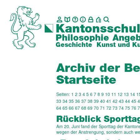
Kantonsschul
Philosophie
Angeb
Geschichte
Kunst und Ku
Archiv der Be
Startseite
Seiten:
1
2
3
4
5
6
7
8
9
10
11
12
13
14
1
33
34
35
36
37
38
39
40
41
42
43
44
45
4
64
65
66
67
68
69
70
71
72
73
74
75
76
7
Rückblick Sportta
Am 20. Juni fand der Sporttag der Kantonss
wegen der Anstrengung, sondern auch w