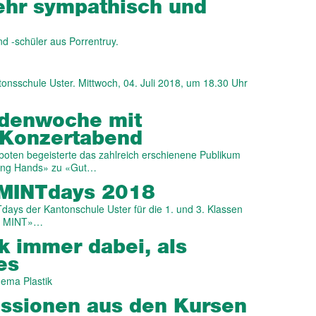
sehr sympathisch und
d -schüler aus Porrentruy.
onsschule Uster. Mittwoch, 04. Juli 2018, um 18.30 Uhr
aden­woche mit
Konzert­abend
eboten begeisterte das zahlreich erschienene Publikum
ing Hands» zu «Gut…
 MINTdays 2018
days der Kantonschule Uster für die 1. und 3. Klassen
US MINT»…
k immer dabei, als
es
ema Plastik
essionen aus den Kursen