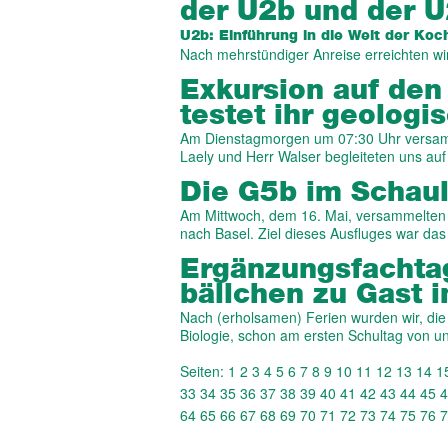
der U2b und der 
U2b: Einführung in die Welt der Koc
Nach mehrstündiger Anreise erreichten w
Exkursion auf den
testet ihr geolog
Am Dienstagmorgen um 07:30 Uhr versamm
Laely und Herr Walser begleiteten uns a
Die G5b im Schau­
Am Mittwoch, dem 16. Mai, versammelten
nach Basel. Ziel dieses Ausfluges war da
Ergänzungs­fach­t
bäll­chen zu Gast i
Nach (erholsamen) Ferien wurden wir, di
Biologie, schon am ersten Schultag von 
Seiten:
1
2
3
4
5
6
7
8
9
10
11
12
13
14
1
33
34
35
36
37
38
39
40
41
42
43
44
45
4
64
65
66
67
68
69
70
71
72
73
74
75
76
7