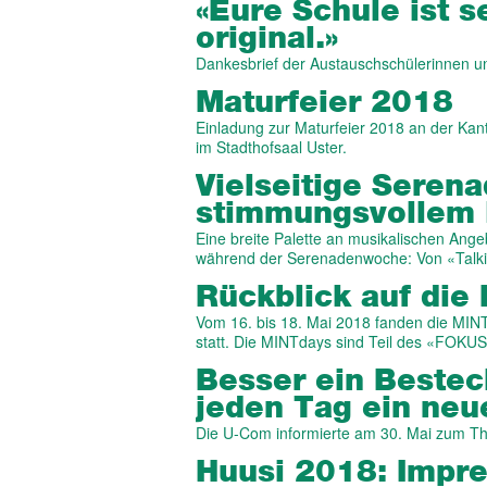
«Eure Schule ist 
original.»
Dankesbrief der Austauschschülerinnen un
Maturfeier 2018
Einladung zur Maturfeier 2018 an der Kant
im Stadthofsaal Uster.
Viel­seitige Seren
stimmungs­vollem 
Eine breite Palette an musikalischen Ang
während der Serenadenwoche: Von «Talk
Rückblick auf die
Vom 16. bis 18. Mai 2018 fanden die MINT
statt. Die MINTdays sind Teil des «FOK
Besser ein Bestec
jeden Tag ein neu
Die U-Com informierte am 30. Mai zum Th
Huusi 2018: Impr