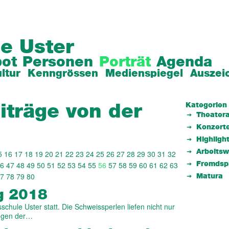
e Uster
ot
Personen
Porträt
Agenda
ltur
Kenngrössen
Medienspiegel
Auszei
Kategorien
iträge von der
Theatera
Konzert
Highligh
Arbeits
5
16
17
18
19
20
21
22
23
24
25
26
27
28
29
30
31
32
6
47
48
49
50
51
52
53
54
55
56
57
58
59
60
61
62
63
Fremdsp
7
78
79
80
Matura
g 2018
chule Uster statt. Die Schweissperlen liefen nicht nur
egen der…