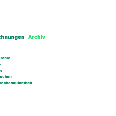
chnungen
Archiv
rchiv
e
ts
wochen
rachenaufenthalt