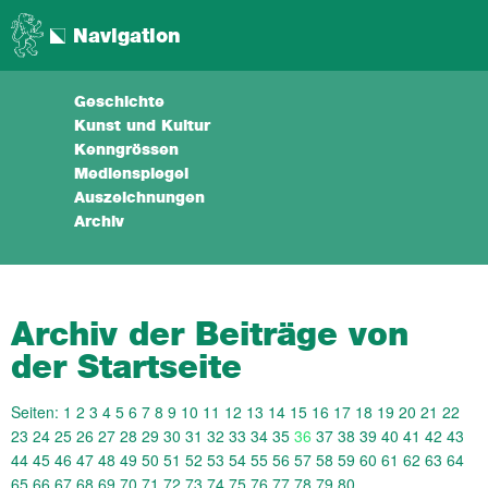
Navigation
Geschichte
Kunst und Kultur
Kenngrössen
Medienspiegel
Auszeichnungen
Archiv
Archiv der Beiträge von
der Startseite
Seiten:
1
2
3
4
5
6
7
8
9
10
11
12
13
14
15
16
17
18
19
20
21
22
23
24
25
26
27
28
29
30
31
32
33
34
35
36
37
38
39
40
41
42
43
44
45
46
47
48
49
50
51
52
53
54
55
56
57
58
59
60
61
62
63
64
65
66
67
68
69
70
71
72
73
74
75
76
77
78
79
80