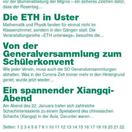
vor der Blumenabteilung der Migros – ein sicheres Zeichen dafür,
dass der Rosentag…
Die ETH in Uster
Mathematik und Physik fanden für einmal nicht im
Klassenzimmer, sondern in den Gängen statt: Die
Veranstaltungsreihe «ETH unterwegs» besuchte die…
Von der
Generalversammlung zum
Schülerkonvent
Wie jeder Verein, muss auch die SO Generalversammlungen
abhalten. Was in der Corona-Zeit immer mehr in den Hintergrund
geriet, wurde jetzt wieder…
Ein spannender Xiangqi-
Abend
Am Abend des 22. Januars trafen sich zahlreiche
Schachinteressierte zu einem Spielabend des chinesischen
Schachs (Xiangqi) in der Aula. Darunter waren…
Seiten:
1
2
3
4
5
6
7
8
9
10
11
12
13
14
15
16
17
18
19
20
21
22