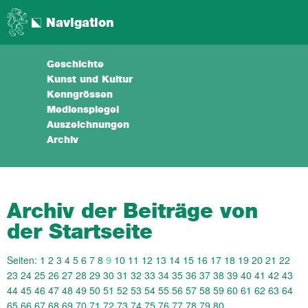
Navigation
Geschichte
Kunst und Kultur
Kenngrössen
Medienspiegel
Auszeichnungen
Archiv
Archiv der Beiträge von
der Startseite
Seiten:
1
2
3
4
5
6
7
8
9
10
11
12
13
14
15
16
17
18
19
20
21
22
23
24
25
26
27
28
29
30
31
32
33
34
35
36
37
38
39
40
41
42
43
44
45
46
47
48
49
50
51
52
53
54
55
56
57
58
59
60
61
62
63
64
65
66
67
68
69
70
71
72
73
74
75
76
77
78
79
80