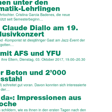
hen unter den
matik-Lehr­lingen
rtochter. Cristina Garcia Badenes, die neue
tützt seit Semesterbeginn…
 Claude Diallo am 19.
usiv­konzert
nd -Komponist ist diesjähriger Gast am Jazz-Event der
orgotten…
h mit AFS und YFU
d ihre Eltern, Dienstag, 03. Oktober 2017, 19.00–20.30
r Beton und 2’000
­stahl
schreitet gut voran. Davon konnten sich interessierte
e der…
 da»: Impressionen aus
woche
en schildern, wie es ihnen in den ersten Tagen nach den