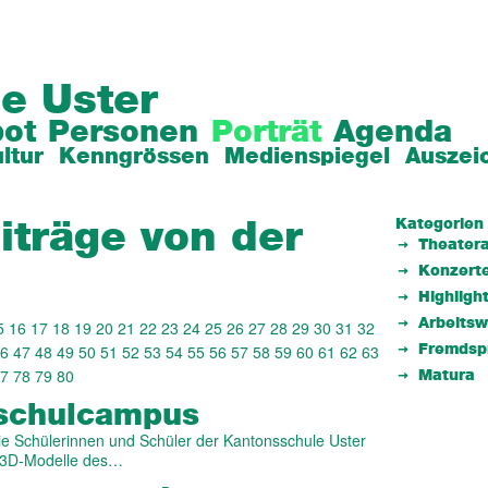
e Uster
ot
Personen
Porträt
Agenda
ltur
Kenngrössen
Medienspiegel
Auszei
Kategorien
iträge von der
Theatera
Konzert
Highligh
Arbeits
5
16
17
18
19
20
21
22
23
24
25
26
27
28
29
30
31
32
6
47
48
49
50
51
52
53
54
55
56
57
58
59
60
61
62
63
Fremdsp
7
78
79
80
Matura
­schul­campus
ie Schülerinnen und Schüler der Kantonsschule Uster
ve 3D-Modelle des…