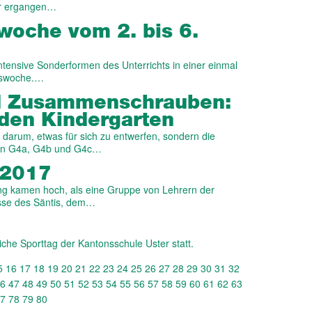
er ergangen…
s­woche vom 2. bis 6.
intensive Sonderformen des Unterrichts in einer einmal
nswoche.…
d Zusammen­schrauben:
 den Kinder­garten
t darum, etwas für sich zu entwerfen, sondern die
sen G4a, G4b und G4c…
 2017
ng kamen hoch, als eine Gruppe von Lehrern der
sse des Säntis, dem…
iche Sporttag der Kantonsschule Uster statt.
5
16
17
18
19
20
21
22
23
24
25
26
27
28
29
30
31
32
6
47
48
49
50
51
52
53
54
55
56
57
58
59
60
61
62
63
7
78
79
80