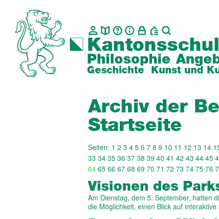
Kantonsschul
Philosophie
Angeb
Geschichte
Kunst und Ku
Archiv der Be
Startseite
Seiten:
1
2
3
4
5
6
7
8
9
10
11
12
13
14
1
33
34
35
36
37
38
39
40
41
42
43
44
45
4
64
65
66
67
68
69
70
71
72
73
74
75
76
7
Visionen des Park
Am Dienstag, dem 5. September, hatten d
die Möglichkeit, einen Blick auf interakti