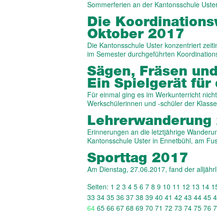
Sommerferien an der Kantonsschule Ust
Die Ko­ordi­nation
Oktober 2017
Die Kantonsschule Uster konzentriert zeit
im Semester durchgeführten Koordinatio
Sägen, Fräsen un
Ein Spielgerät für
Für einmal ging es im Werkunterricht nich
Werkschülerinnen und -schüler der Klas
Lehrer­wanderung
Erinnerungen an die letztjährige Wanderu
Kantonsschule Uster in Ennetbühl, am Fu
Sporttag 2017
Am Dienstag, 27.06.2017, fand der alljährl
Seiten:
1
2
3
4
5
6
7
8
9
10
11
12
13
14
1
33
34
35
36
37
38
39
40
41
42
43
44
45
4
64
65
66
67
68
69
70
71
72
73
74
75
76
7