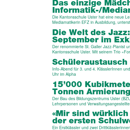
Das einzige Mädc
Informatik-/Media­
Die Kantonsschule Uster hat eine neue Leh
Mediamatikerin EFZ in Ausbildung, unters
Die Welt des Jazz:
September im Exkl
Der renommierte St. Galler Jazz-Pianist u
Kantonsschule Uster. Mit seinem Trio «F
Schüler­aus­tausc
Info-Abend für 3. und 4. KlässlerInnen un
Uhr im Alpha
15’000 Kubik­mete
Tonnen Armie­rungs
Der Bau des Bildungszentrums Uster (BZU) 
Lehrpersonen und Verwaltungsangestellt
«Mir sind würklich
der ersten Schul
Ein Erstklässler und zwei Drittklässlerinn