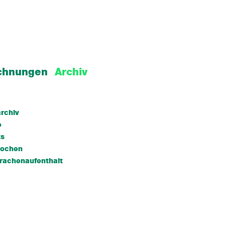
chnungen
Archiv
rchiv
e
ts
wochen
rachenaufenthalt