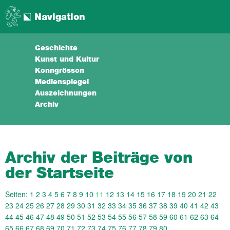
Navigation
Geschichte
Kunst und Kultur
Kenngrössen
Medienspiegel
Auszeichnungen
Archiv
Archiv der Beiträge von
der Startseite
Seiten:
1
2
3
4
5
6
7
8
9
10
11
12
13
14
15
16
17
18
19
20
21
22
23
24
25
26
27
28
29
30
31
32
33
34
35
36
37
38
39
40
41
42
43
44
45
46
47
48
49
50
51
52
53
54
55
56
57
58
59
60
61
62
63
64
65
66
67
68
69
70
71
72
73
74
75
76
77
78
79
80