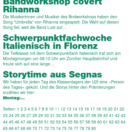
Bandworkshop covert
Rihanna
Die Musikerinnen und Musiker des Bndworkshops haben den
Song "Umbrella" von Rihanna eingespielt. Die Wahl auf diesen
Song fiel, weil die Band Lust auf…
Schwerpunktfachwoche
Italienisch in Florenz
Die Teilklasse mit dem Schwerpunktfach Italienisch traf sich am
Montagmorgen um 08:10 Uhr am Zürcher Hauptbahnhof und
freute sich auf eine lange…
Storytime aus Segnas
Wir haben für jeden Tag des Klassenlagers der U2f eine «Person
des Tages» gekürt. Und die Storys hinter den Prämierungen
erzählen wir hier:
Montag:…
Seiten:
1
2
3
4
5
6
7
8
9
10
11
12
13
14
15
16
17
18
19
20
21
22
23
24
25
26
27
28
29
30
31
32
33
34
35
36
37
38
39
40
41
42
43
44
45
46
47
48
49
50
51
52
53
54
55
56
57
58
59
60
61
62
63
64
65
66
67
68
69
70
71
72
73
74
75
76
77
78
79
80