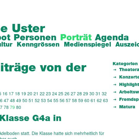
e Uster
ot
Personen
Porträt
Agenda
ltur
Kenngrössen
Medienspiegel
Auszei
Kategorien
iträge von der
Theatera
Konzert
Highligh
Arbeits
5
16
17
18
19
20
21
22
23
24
25
26
27
28
29
30
31
32
6
47
48
49
50
51
52
53
54
55
56
57
58
59
60
61
62
63
Fremdsp
7
78
79
80
Matura
Klasse G4a in
elboden statt. Die Klasse hatte sich mehrheitlich für
 aber auch…