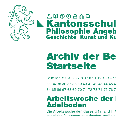
Kantonsschul
Philosophie
Angeb
Geschichte
Kunst und Ku
Archiv der Be
Startseite
Seiten:
1
2
3
4
5
6
7
8
9
10
11
12
13
14
1
33
34
35
36
37
38
39
40
41
42
43
44
45
4
64
65
66
67
68
69
70
71
72
73
74
75
76
7
Arbeitswoche der 
Adelboden
Die Arbeitswoche der Klasse G4a fand in Ad
sportliche Aktivitäten entschieden, wollte