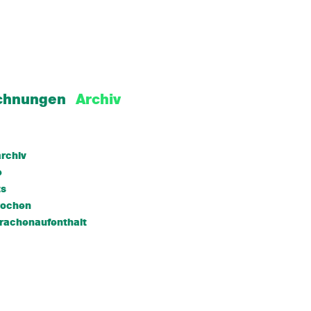
chnungen
Archiv
rchiv
e
ts
wochen
rachenaufenthalt