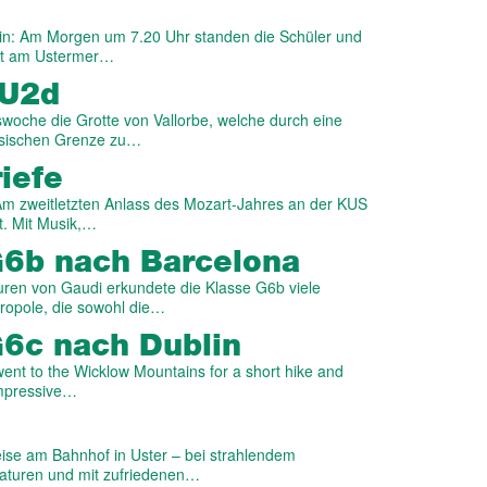
in: Am Morgen um 7.20 Uhr standen die Schüler und
egt am Ustermer…
 U2d
woche die Grotte von Vallorbe, welche durch eine
ösischen Grenze zu…
iefe
 Am zweitletzten Anlass des Mozart-Jahres an der KUS
t. Mit Musik,…
G6b nach Barcelona
puren von Gaudi erkundete die Klasse G6b viele
ropole, die sowohl die…
G6c nach Dublin
went to the Wicklow Mountains for a short hike and
 impressive…
eise am Bahnhof in Uster – bei strahlendem
aturen und mit zufriedenen…