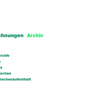
chnungen
Archiv
rchiv
e
ts
wochen
rachenaufenthalt