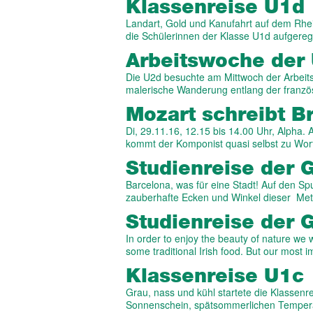
Klassenreise U1d
Landart, Gold und Kanufahrt auf dem Rhe
die Schülerinnen der Klasse U1d aufger
Arbeitswoche der
Die U2d besuchte am Mittwoch der Arbeits
malerische Wanderung entlang der franz
Mozart schreibt Br
Di, 29.11.16, 12.15 bis 14.00 Uhr, Alpha.
kommt der Komponist quasi selbst zu Wor
Studienreise der 
Barcelona, was für eine Stadt! Auf den S
zauberhafte Ecken und Winkel dieser Met
Studienreise der 
In order to enjoy the beauty of nature we 
some traditional Irish food. But our most
Klassenreise U1c
Grau, nass und kühl startete die Klassenr
Sonnenschein, spätsommerlichen Temper