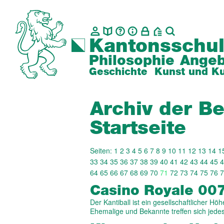
Kantonsschul
Philosophie
Angeb
Geschichte
Kunst und Ku
Archiv der Be
Startseite
Seiten:
1
2
3
4
5
6
7
8
9
10
11
12
13
14
1
33
34
35
36
37
38
39
40
41
42
43
44
45
4
64
65
66
67
68
69
70
71
72
73
74
75
76
7
Casino Royale 007
Der Kantiball ist ein gesellschaftlicher H
Ehemalige und Bekannte treffen sich jed