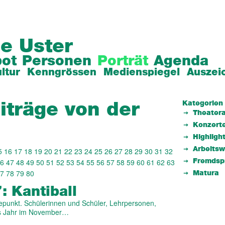
e Uster
ot
Personen
Porträt
Agenda
ltur
Kenngrössen
Medienspiegel
Auszei
Kategorien
iträge von der
Theatera
Konzert
Highligh
Arbeits
5
16
17
18
19
20
21
22
23
24
25
26
27
28
29
30
31
32
6
47
48
49
50
51
52
53
54
55
56
57
58
59
60
61
62
63
Fremdsp
7
78
79
80
Matura
: Kantiball
öhepunkt. Schülerinnen und Schüler, Lehrpersonen,
es Jahr im November…