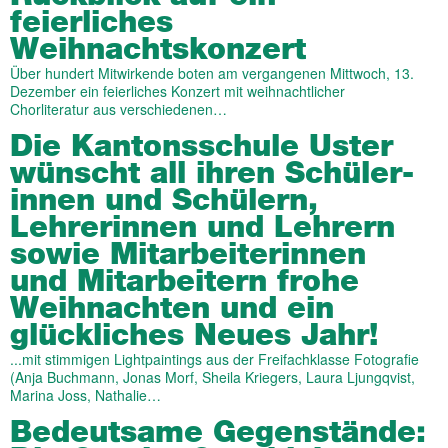
feierliches
Weihnachtskonzert
Über hundert Mitwirkende boten am vergangenen Mittwoch, 13.
Dezember ein feierliches Konzert mit weihnachtlicher
Chorliteratur aus verschiedenen…
Die Kantons­schule Uster
wünscht all ihren Schüler­
innen und Schü­lern,
Lehrer­innen und Lehrern
sowie Mitarbeiter­­innen
und Mitar­beitern frohe
Weih­nachten und ein
glück­li­ches Neues Jahr!
...mit stimmigen Lightpaintings aus der Freifachklasse Fotografie
(Anja Buchmann, Jonas Morf, Sheila Kriegers, Laura Ljungqvist,
Marina Joss, Nathalie…
Bedeut­same Gegen­stände: