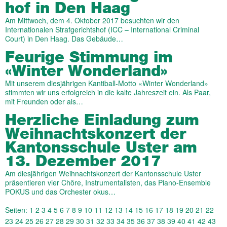
hof in Den Haag
Am Mittwoch, dem 4. Oktober 2017 besuchten wir den
Internationalen Strafgerichtshof (ICC – International Criminal
Court) in Den Haag. Das Gebäude…
Feurige Stimmung im
«Winter Wonderland»
Mit unserem diesjährigen Kantiball-Motto «Winter Wonderland»
stimmten wir uns erfolgreich in die kalte Jahreszeit ein. Als Paar,
mit Freunden oder als…
Herzliche Einladung zum
Weihnachts­konzert der
Kantons­schule Uster am
13. Dezember 2017
Am diesjährigen Weihnachtskonzert der Kantonsschule Uster
präsentieren vier Chöre, Instrumentalisten, das Piano-Ensemble
POKUS und das Orchester okus…
Seiten:
1
2
3
4
5
6
7
8
9
10
11
12
13
14
15
16
17
18
19
20
21
22
23
24
25
26
27
28
29
30
31
32
33
34
35
36
37
38
39
40
41
42
43