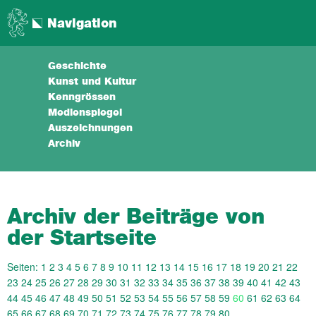
Navigation
Geschichte
Kunst und Kultur
Kenngrössen
Medienspiegel
Auszeichnungen
Archiv
Archiv der Beiträge von
der Startseite
Seiten:
1
2
3
4
5
6
7
8
9
10
11
12
13
14
15
16
17
18
19
20
21
22
23
24
25
26
27
28
29
30
31
32
33
34
35
36
37
38
39
40
41
42
43
44
45
46
47
48
49
50
51
52
53
54
55
56
57
58
59
60
61
62
63
64
65
66
67
68
69
70
71
72
73
74
75
76
77
78
79
80