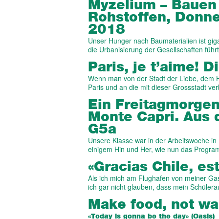
Myzelium – Bauen 
Roh­stoffen, Donne
2018
Unser Hunger nach Baumaterialien ist gig
die Urbanisierung der Gesellschaften führ
Paris, je t’aime! 
Wenn man von der Stadt der Liebe, dem H
Paris und an die mit dieser Grossstadt 
Ein Freitagmorgen
Monte Capri. Aus 
G5a
Unsere Klasse war in der Arbeitswoche in 
einigem Hin und Her, wie nun das Progr
«Gracias Chile, es
Als ich mich am Flughafen von meiner Gas
ich gar nicht glauben, dass mein Schüle
Make food, not wa
«Today is gonna be the day» (Oasis)