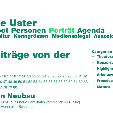
e Uster
ot
Personen
Porträt
Agenda
ltur
Kenngrössen
Medienspiegel
Auszei
Kategorien
iträge von der
Theatera
Konzert
Highligh
Arbeits
5
16
17
18
19
20
21
22
23
24
25
26
27
28
29
30
31
32
6
47
48
49
50
51
52
53
54
55
56
57
58
59
60
61
62
63
Fremdsp
7
78
79
80
Matura
en Neubau
dem Umzug ins neue Schulhaus kommenden Frühling
n, wenn eine Schule…