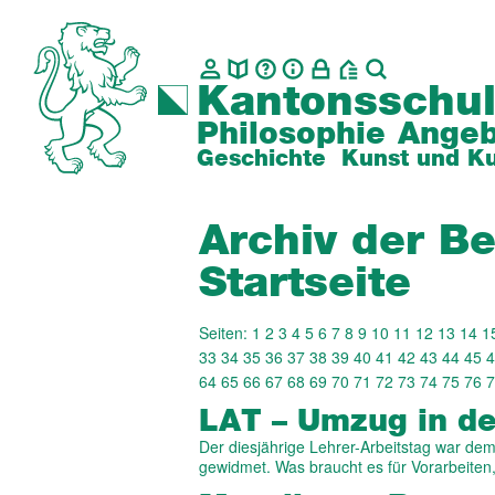
Kantonsschul
Philosophie
Angeb
Geschichte
Kunst und Ku
Archiv der Be
Startseite
Seiten:
1
2
3
4
5
6
7
8
9
10
11
12
13
14
1
33
34
35
36
37
38
39
40
41
42
43
44
45
4
64
65
66
67
68
69
70
71
72
73
74
75
76
7
LAT – Umzug in d
Der diesjährige Lehrer-Arbeitstag war 
gewidmet. Was braucht es für Vorarbeite