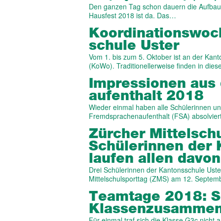
Den ganzen Tag schon dauern die Aufbauar
Hausfest 2018 ist da. Das…
Ko­or­din­ations­w
schule Uster
Vom 1. bis zum 5. Oktober ist an der Ka
(KoWo). Traditionellerweise finden in di
Impressionen aus 
auf­ent­halt 2018
Wieder einmal haben alle Schülerinnen und
Fremdsprachenaufenthalt (FSA) absolvier
Zürcher Mittel­schu
Schüler­innen der 
laufen allen davon
Drei Schülerinnen der Kantonsschule Uste
Mittelschulsporttag (ZMS) am 12. Septemb
Teamtage 2018: Sc
Klassen­zusam­men
Für einmal traf sich die Klasse G3c nicht