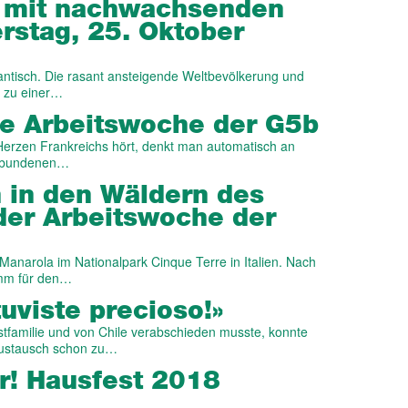
mit nach­wachs­enden
rstag, 25. Oktober
antisch. Die rasant ansteigende Weltbevölkerung und
t zu einer…
Die Arbeitswoche der G5b
erzen Frankreichs hört, denkt man automatisch an
verbundenen…
 in den Wäldern des
der Arbeitswoche der
Manarola im Nationalpark Cinque Terre in Italien. Nach
amm für den…
tuviste precioso!»
tfamilie und von Chile verabschieden musste, konnte
raustausch schon zu…
r! Hausfest 2018