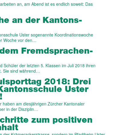
beiten an, am Abend ist es endlich soweit: Das
oche an der Kantons­
ntonsschule Uster sogenannte Koordinationswoche
eser Woche vor den…
dem Fremd­spra­chen­
 Schüler der letzten 5. Klassen im Juli 2018 ihren
t. Sie sind während…
l­sport­tag 2018: Drei
Kantons­schule Uster
!
r haben am diesjährigen Zürcher Kantonaler
er in der Disziplin…
hritte zum positiven
­halt
 an der Krämerackerstrasse, sondern im Pfadiheim Uster,