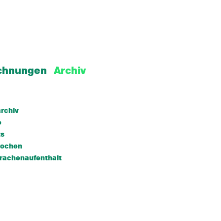
chnungen
Archiv
rchiv
e
ts
wochen
rachenaufenthalt