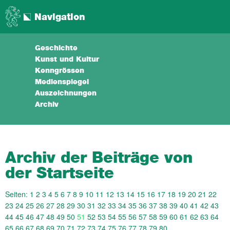
Navigation
Geschichte
Kunst und Kultur
Kenngrössen
Medienspiegel
Auszeichnungen
Archiv
Archiv der Beiträge von
der Startseite
Seiten:
1
2
3
4
5
6
7
8
9
10
11
12
13
14
15
16
17
18
19
20
21
22
23
24
25
26
27
28
29
30
31
32
33
34
35
36
37
38
39
40
41
42
43
44
45
46
47
48
49
50
51
52
53
54
55
56
57
58
59
60
61
62
63
64
65
66
67
68
69
70
71
72
73
74
75
76
77
78
79
80