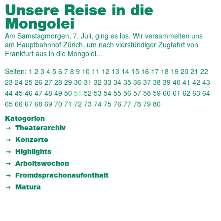
Unsere Reise in die
Mongolei
Am Samstagmorgen, 7. Juli, ging es los. Wir versammelten uns
am Hauptbahnhof Zürich, um nach vierstündiger Zugfahrt von
Frankfurt aus in die Mongolei…
Seiten:
1
2
3
4
5
6
7
8
9
10
11
12
13
14
15
16
17
18
19
20
21
22
23
24
25
26
27
28
29
30
31
32
33
34
35
36
37
38
39
40
41
42
43
44
45
46
47
48
49
50
51
52
53
54
55
56
57
58
59
60
61
62
63
64
65
66
67
68
69
70
71
72
73
74
75
76
77
78
79
80
Kategorien
Theaterarchiv
Konzerte
Highlights
Arbeitswochen
Fremdsprachenaufenthalt
Matura