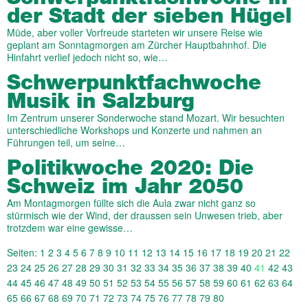
der Stadt der sieben Hügel
Müde, aber voller Vorfreude starteten wir unsere Reise wie
geplant am Sonntagmorgen am Zürcher Hauptbahnhof. Die
Hinfahrt verlief jedoch nicht so, wie…
Schwer­punkt­fach­woche
Musik in Salzburg
Im Zentrum unserer Sonderwoche stand Mozart. Wir besuchten
unterschiedliche Workshops und Konzerte und nahmen an
Führungen teil, um seine…
Politikwoche 2020: Die
Schweiz im Jahr 2050
Am Montagmorgen füllte sich die Aula zwar nicht ganz so
stürmisch wie der Wind, der draussen sein Unwesen trieb, aber
trotzdem war eine gewisse…
Seiten:
1
2
3
4
5
6
7
8
9
10
11
12
13
14
15
16
17
18
19
20
21
22
23
24
25
26
27
28
29
30
31
32
33
34
35
36
37
38
39
40
41
42
43
44
45
46
47
48
49
50
51
52
53
54
55
56
57
58
59
60
61
62
63
64
65
66
67
68
69
70
71
72
73
74
75
76
77
78
79
80