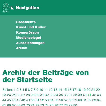
Navigation
Geschichte
Kunst und Kultur
Kenngrössen
Medienspiegel
Auszeichnungen
Archiv
Archiv der Beiträge von
der Startseite
Seiten:
1
2
3
4
5
6
7
8
9
10
11
12
13
14
15
16
17
18
19
20
21
22
23
24
25
26
27
28
29
30
31
32
33
34
35
36
37
38
39
40
41
42
43
44
45
46
47
48
49
50
51
52
53
54
55
56
57
58
59
60
61
62
63
64
65
66
67
68
69
70
71
72
73
74
75
76
77
78
79
80