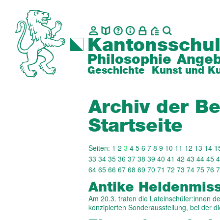
Kantonsschul
Philosophie
Angeb
Geschichte
Kunst und Ku
Archiv der Be
Startseite
Seiten:
1
2
3
4
5
6
7
8
9
10
11
12
13
14
1
33
34
35
36
37
38
39
40
41
42
43
44
45
4
64
65
66
67
68
69
70
71
72
73
74
75
76
7
Antike Heldenmiss
Am 20.3. traten die Lateinschüler:innen 
konzipierten Sonderausstellung, bei der d