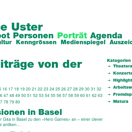
e Uster
ot
Personen
Porträt
Agenda
ltur
Kenngrössen
Medienspiegel
Auszei
Kategorien
iträge von der
Theatera
Konzert
Highligh
Arbeits
5
16
17
18
19
20
21
22
23
24
25
26
27
28
29
30
31
32
6
47
48
49
50
51
52
53
54
55
56
57
58
59
60
61
62
63
Fremdsp
7
78
79
80
Matura
ionen in Basel
der G4a in Basel zu den «Hero Games» an – einer clever
ie antiken…