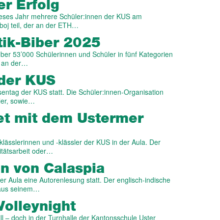
r Erfolg
ieses Jahr mehrere Schüler:innen der KUS am
oj teil, der an der ETH…
tik-Biber 2025
r 53’000 Schülerinnen und Schüler in fünf Kategorien
h an der…
der KUS
entag der KUS statt. Die Schüler:innen-Organisation
ler, sowie…
et mit dem Ustermer
lässlerinnen und -klässler der KUS in der Aula. Der
itätsarbeit oder…
en von Calaspia
r Aula eine Autorenlesung statt. Der englisch-indische
 aus seinem…
Volleynight
ill – doch in der Turnhalle der Kantonsschule Uster