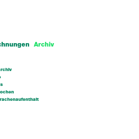
chnungen
Archiv
rchiv
e
ts
wochen
rachenaufenthalt