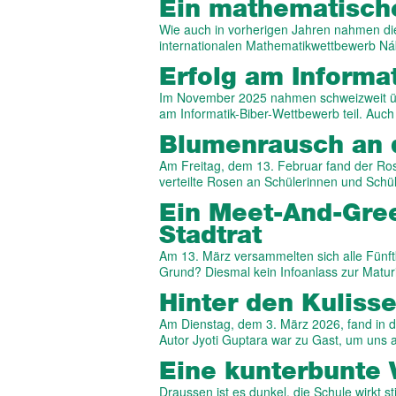
Ein mathematische
Wie auch in vorherigen Jahren nahmen d
internationalen Mathematikwettbewerb Náb
Erfolg am Informa
Im November 2025 nahmen schweizweit übe
am Informatik-Biber-Wettbewerb teil. Auc
Blumenrausch an 
Am Freitag, dem 13. Februar fand der Ros
verteilte Rosen an Schülerinnen und Schü
Ein Meet-And-Gre
Stadtrat
Am 13. März versammelten sich alle Fünftk
Grund? Diesmal kein Infoanlass zur Matur
Hinter den Kuliss
Am Dienstag, dem 3. März 2026, fand in de
Autor Jyoti Guptara war zu Gast, um uns
Eine kunterbunte 
Draussen ist es dunkel, die Schule wirkt st