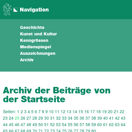
Navigation
Geschichte
Kunst und Kultur
Kenngrössen
Medienspiegel
Auszeichnungen
Archiv
Archiv der Beiträge von
der Startseite
Seiten:
1
2
3
4
5
6
7
8
9
10
11
12
13
14
15
16
17
18
19
20
21
22
23
24
25
26
27
28
29
30
31
32
33
34
35
36
37
38
39
40
41
42
43
44
45
46
47
48
49
50
51
52
53
54
55
56
57
58
59
60
61
62
63
64
65
66
67
68
69
70
71
72
73
74
75
76
77
78
79
80