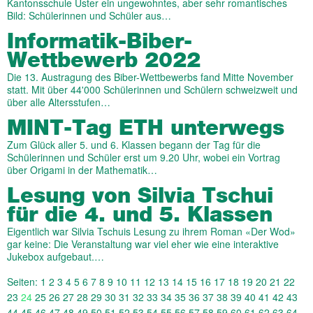
Kantonsschule Uster ein ungewohntes, aber sehr romantisches
Bild: Schülerinnen und Schüler aus…
Informatik-Biber-
Wettbewerb 2022
Die 13. Austragung des Biber-Wettbewerbs fand Mitte November
statt. Mit über 44'000 Schülerinnen und Schülern schweizweit und
über alle Altersstufen…
MINT-Tag ETH unterwegs
Zum Glück aller 5. und 6. Klassen begann der Tag für die
Schülerinnen und Schüler erst um 9.20 Uhr, wobei ein Vortrag
über Origami in der Mathematik…
Lesung von Silvia Tschui
für die 4. und 5. Klassen
Eigentlich war Silvia Tschuis Lesung zu ihrem Roman «Der Wod»
gar keine: Die Veranstaltung war viel eher wie eine interaktive
Jukebox aufgebaut.…
Seiten:
1
2
3
4
5
6
7
8
9
10
11
12
13
14
15
16
17
18
19
20
21
22
23
24
25
26
27
28
29
30
31
32
33
34
35
36
37
38
39
40
41
42
43
44
45
46
47
48
49
50
51
52
53
54
55
56
57
58
59
60
61
62
63
64