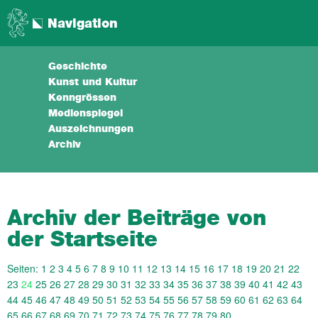
Navigation
Geschichte
Kunst und Kultur
Kenngrössen
Medienspiegel
Auszeichnungen
Archiv
Archiv der Beiträge von
der Startseite
Seiten:
1
2
3
4
5
6
7
8
9
10
11
12
13
14
15
16
17
18
19
20
21
22
23
24
25
26
27
28
29
30
31
32
33
34
35
36
37
38
39
40
41
42
43
44
45
46
47
48
49
50
51
52
53
54
55
56
57
58
59
60
61
62
63
64
65
66
67
68
69
70
71
72
73
74
75
76
77
78
79
80