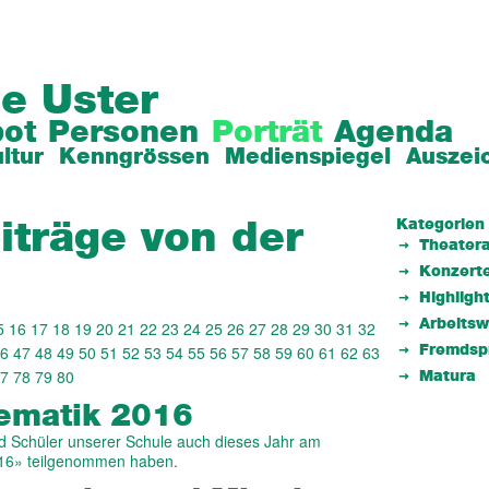
e Uster
ot
Personen
Porträt
Agenda
ltur
Kenngrössen
Medienspiegel
Auszei
Kategorien
iträge von der
Theatera
Konzert
Highligh
Arbeits
5
16
17
18
19
20
21
22
23
24
25
26
27
28
29
30
31
32
6
47
48
49
50
51
52
53
54
55
56
57
58
59
60
61
62
63
Fremdsp
7
78
79
80
Matura
e­matik 2016
d Schüler unserer Schule auch dieses Jahr am
16» teilgenommen haben.