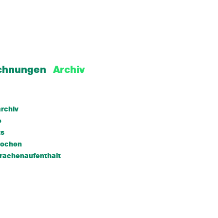
chnungen
Archiv
rchiv
e
ts
wochen
rachenaufenthalt