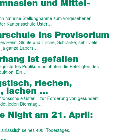
m­nasien und Mittel­
rich hat eine Stellungnahme zum vorgesehenen
 der Kantonsschule Uster…
­schule ins Prov­isorium
ues Heim: Stühle und Tische, Schränke, sehr viele
, ja ganze Labors…
hang ist gefallen
egeistertes Publikum belohnten die Beteiligten des
oduktion. Ein…
­tisch, riechen,
, lachen …
antonsschule Uster – zur Förderung von gesundem
indet jeden Dienstag…
 Night am 21. April:
anlässlich seines 400. Todestages.