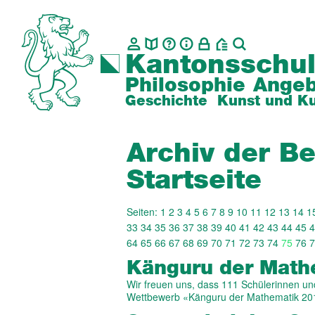
Kantonsschul
Philosophie
Angeb
Geschichte
Kunst und Ku
Archiv der Be
Startseite
Seiten:
1
2
3
4
5
6
7
8
9
10
11
12
13
14
1
33
34
35
36
37
38
39
40
41
42
43
44
45
4
64
65
66
67
68
69
70
71
72
73
74
75
76
7
Kän­guru der Math
Wir freuen uns, dass 111 Schülerinnen un
Wettbewerb «Känguru der Mathematik 20