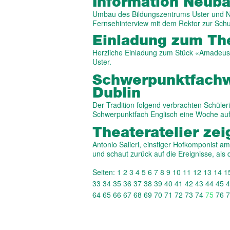
Information Neub
Umbau des Bildungszentrums Uster und Ne
Fernsehinterview mit dem Rektor zur Schu
Einladung zum Th
Herzliche Einladung zum Stück «Amadeus»
Uster.
Schwerpunkt­fach­
Dublin
Der Tradition folgend verbrachten Schüle
Schwerpunktfach Englisch eine Woche auf 
Theater­atelier ze
Antonio Salieri, einstiger Hofkomponist am H
und schaut zurück auf die Ereignisse, als
Seiten:
1
2
3
4
5
6
7
8
9
10
11
12
13
14
1
33
34
35
36
37
38
39
40
41
42
43
44
45
4
64
65
66
67
68
69
70
71
72
73
74
75
76
7