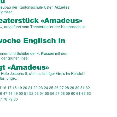
au
ubau der Kantonsschule Uster. Aktuelles
lgrösse.
eaterstück «Amadeus»
, aufgeführt vom Theateratelier der Kantonsschule
woche Englisch in
rinnen und Schüler der 4. Klassen mit dem
der grünen Insel.
igt «Amadeus»
ofe Josephs II, sitzt als tattriger Greis im Rollstuhl
 das junge…
5
16
17
18
19
20
21
22
23
24
25
26
27
28
29
30
31
32
6
47
48
49
50
51
52
53
54
55
56
57
58
59
60
61
62
63
7
78
79
80