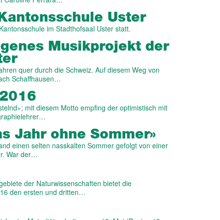
 Kantons­schule Uster
 Kantonsschule im Stadthofsaal Uster statt.
ngenes Musik­projekt der
ter
Jahren quer durch die Schweiz. Auf diesem Weg von
 nach Schaffhausen…
 2016
stelnd»; mit diesem Motto empfing der optimistisch mit
graphielehrer…
Das Jahr ohne Sommer»
and einen selten nasskalten Sommer gefolgt von einer
hr. War der…
gebiete der Naturwissenschaften bietet die
16 den ersten und dritten…