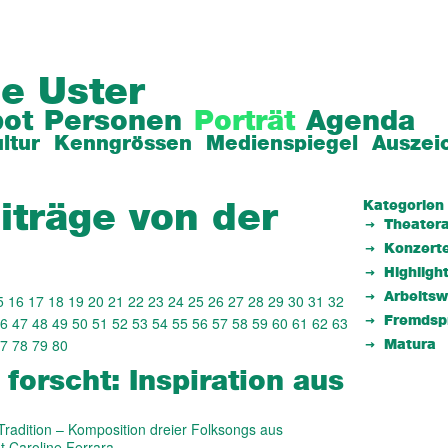
e Uster
ot
Personen
Porträt
Agenda
ltur
Kenngrössen
Medienspiegel
Auszei
Kategorien
iträge von der
Theatera
Konzert
Highligh
Arbeits
5
16
17
18
19
20
21
22
23
24
25
26
27
28
29
30
31
32
6
47
48
49
50
51
52
53
54
55
56
57
58
59
60
61
62
63
Fremdsp
7
78
79
80
Matura
forscht: Inspiration aus
s Tradition – Komposition dreier Folksongs aus
hat Caroline Ferrara…