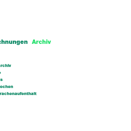
chnungen
Archiv
rchiv
e
ts
wochen
rachenaufenthalt