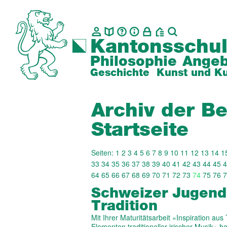
Kantonsschul
Philosophie
Angeb
Geschichte
Kunst und Ku
Archiv der Be
Startseite
Seiten:
1
2
3
4
5
6
7
8
9
10
11
12
13
14
1
33
34
35
36
37
38
39
40
41
42
43
44
45
4
64
65
66
67
68
69
70
71
72
73
74
75
76
7
Schweizer Jugend 
Tradition
Mit Ihrer Maturitätsarbeit «Inspiration au
Elementen traditioneller irischer Musik» 